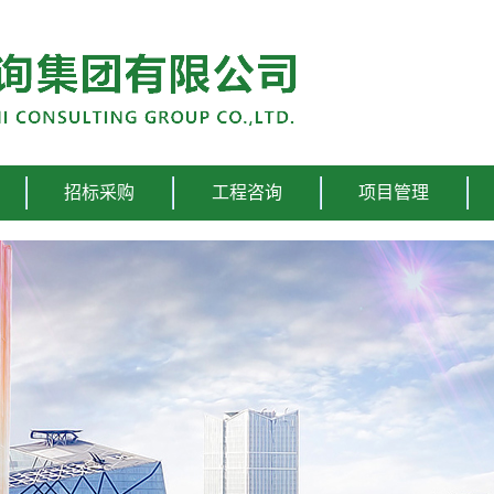
招标采购
工程咨询
项目管理