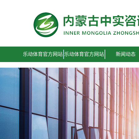
乐动体育官方网站
乐动体育官方网站
乐动体育官方网站
新闻动态