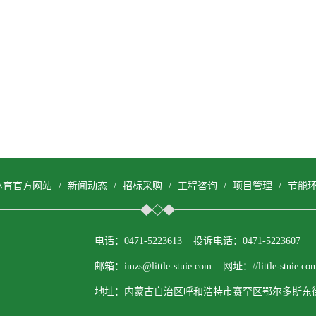
体育官方网站
/
新闻动态
/
招标采购
/
工程咨询
/
项目管理
/
节能
电话：0471-5223613 投诉电话：0471-5223607
邮箱：imzs@little-stuie.com 网址：//little-stuie.co
地址：内蒙古自治区呼和浩特市赛罕区鄂尔多斯东街