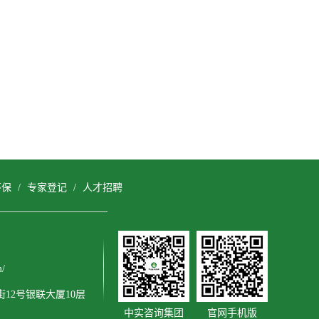
环保
/
专家登记
/
人才招聘
m/
12号银联大厦10层
中实咨询集团
官网手机版