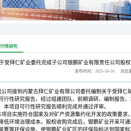
可行性研究
于受拜仁矿业委托完成子公司银鹏矿业有限责任公司股权
发布时间：2025-10-10 浏览
我公司接到内蒙古拜仁矿业有限公司委托编制关于受拜仁
可行性研究报告，经过组建团队、前期调研、编制报告、
，本项目可行性研究报告顺利完成并通过评审。
本项目实施符合国家及对矿产资源集约化开发的政策要求
降低环境治理成本。股权收购完成后，银鹏矿业开采可通
装置等环保设施，使银鹏矿业矿区的环保指标达到国家标