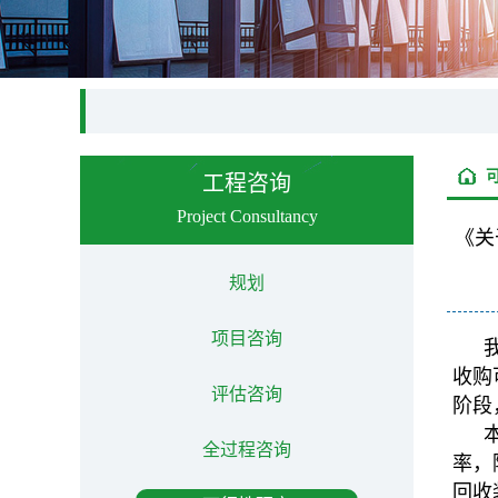
工程咨询
Project Consultancy
《关
规划
项目咨询
收购
评估咨询
阶段
全过程咨询
率，
回收